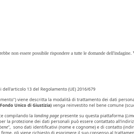
trebbe non essere possibile rispondere a tutte le domande dell'indagine. 
i dell'articolo 13 del Regolamento (UE) 2016/679
ento") viene descritta la modalità di trattamento dei dati personali
Fondo Unico di Giustizia)
venga reinvestito nel bene comune (scuo
sce compilando la
landing page
presente su questa piattaforma (
Lim
r la protezione dei dati personali può essere contattato all’indirizz
 bene
”, sono dati identificativi (nome e cognome) e di contatto (indir
firme, gli viene richiesto di esprimere il suo consenso al trattamen