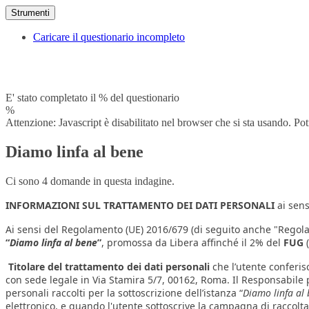
Strumenti
Caricare il questionario incompleto
E' stato completato il % del questionario
%
Attenzione: Javascript è disabilitato nel browser che si sta usando. Po
Diamo linfa al bene
Ci sono 4 domande in questa indagine.
INFORMAZIONI SUL TRATTAMENTO DEI DATI PERSONALI
ai sens
Ai sensi del Regolamento (UE) 2016/679 (di seguito anche "Regolam
“
Diamo linfa al bene
”
, promossa da Libera affinché il 2% del
FUG
(
Titolare del trattamento dei dati personali
che l’utente conferi
con sede legale in Via Stamira 5/7, 00162, Roma. Il Responsabile pe
personali raccolti per la sottoscrizione dell’istanza “
Diamo linfa al
elettronico, e quando l'utente sottoscrive la campagna di raccolta 