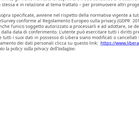
tessa e in relazione al tema trattato – per promuovere altri progett
 sopra specificate, avviene nel rispetto della normativa vigente a tute
a LimeSurvey conforme al Regolamento Europeo sulla privacy (GDPR 2
che l’unico soggetto autorizzato a processarli e ad adottare, se del
 dalla data di conferimento. L'utente può esercitare tutti i diritti p
e tutti i suoi dati in possesso di Libera siano modificati o cancell
ttamento dei dati personali clicca su questo link:
https://www.libera.
o la policy sulla privacy dell'indagine.