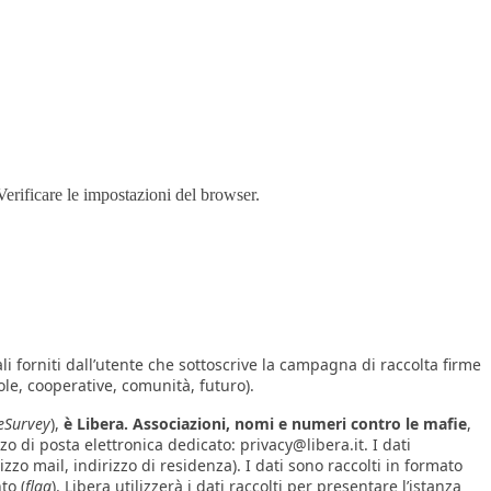
Verificare le impostazioni del browser.
 forniti dall’utente che sottoscrive la campagna di raccolta firme
le, cooperative, comunità, futuro).
eSurvey
),
è Libera. Associazioni, nomi e numeri contro le mafie
,
o di posta elettronica dedicato: privacy@libera.it. I dati
izzo mail, indirizzo di residenza). I dati sono raccolti in formato
to (
flag
). Libera utilizzerà i dati raccolti per presentare l’istanza