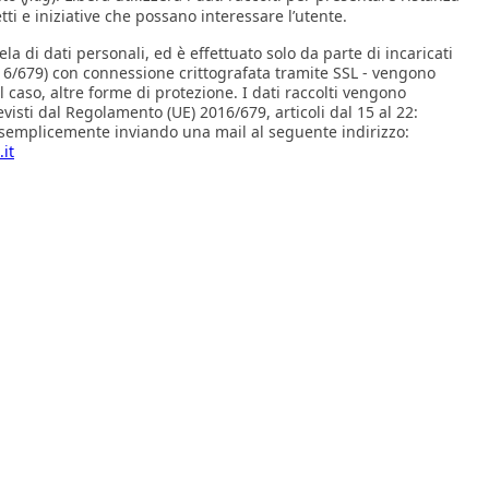
i e iniziative che possano interessare l’utente.
la di dati personali, ed è effettuato solo da parte di incaricati
016/679) con connessione crittografata tramite SSL - vengono
 caso, altre forme di protezione. I dati raccolti vengono
revisti dal Regolamento (UE) 2016/679, articoli dal 15 al 22:
ati semplicemente inviando una mail al seguente indirizzo:
it